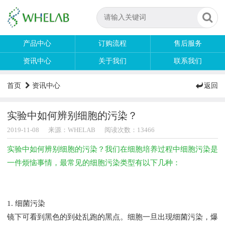
产品中心
订购流程
售后服务
资讯中心
关于我们
联系我们
首页
资讯中心
返回
实验中如何辨别细胞的污染？
2019-11-08
来源：WHELAB
阅读次数：13466
实验中如何辨别细胞的污染？
我
们
在细胞培养过程中细胞污染是
一
件
烦恼事
情
，
最常见的
细
胞污染类型有以下
几种
：
1.
细菌污染
镜下可看到黑色的到处乱跑的黑点。细胞一旦出现细菌污染，爆