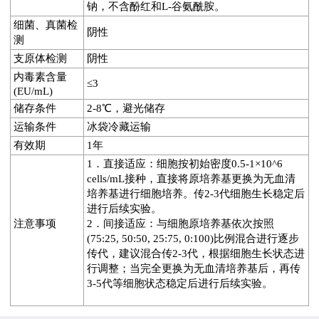
钠，不含酚红和L-谷氨酰胺。
细菌、真菌检
阴性
测
支原体检测
阴性
内毒素含量
≤3
(EU/mL)
储存条件
2-8℃，避光储存
运输条件
冰袋冷藏运输
有效期
1年
1．直接适应：细胞按初始密度0.5-1×10^6
cells/mL接种，直接将原培养基更换为无血清
培养基进行细胞培养。传2-3代细胞生长稳定后
进行后续实验。
注意事项
2．间接适应：与细胞原培养基依次按照
(75:25, 50:50, 25:75, 0:100)比例混合进行逐步
传代，建议混合传2-3代，根据细胞生长状态进
行调整；当完全更换为无血清培养基后，再传
3-5代等细胞状态稳定后进行后续实验。