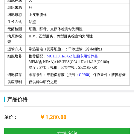
细胞种属
人
组织来源
肝
细胞形态
上皮细胞样
生长方式
贴壁
无菌检测
细菌、酵母、支原体检测匀为阴性
病原体检
HIV
、乙型肝炎、丙型肝炎检查均为阴性
查
运输方式
常温运输（复苏细胞
）
；干冰运输（冷冻细胞）
细胞培养
推荐搭配：
MC1110 Hep G2 细胞专用培养基
MEM(含
NEAA)+10%FBS(G0411D)+1%P/S(G0100)
温度：37℃；气相：95%空气，5%二氧化碳
细胞保存
冻存条件：细胞保存液（货号：
G0200
）
保存条件：液氮存储
供应限制
仅供科学研究之用
产品价格
￥1,280.00
单价：
在线咨询